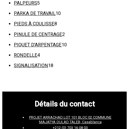
PALPEURS
5
PARKA DE TRAVAIL
10
PIEDS À COULISSE
8
PINULE DE CENTRAGE
2
PIQUET D'ARPENTAGE
10
RONDELLE
4
SIGNALISATION
18
Détails du contact
PROJET ARRACHAD LOT 101 BLOC 02 COMMUNE
MAJATYA OULAD TALEB, Casablanca
+212 (0) 703 16 08 03