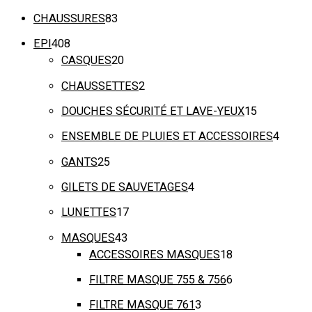
CHAUSSURES
83
EPI
408
CASQUES
20
CHAUSSETTES
2
DOUCHES SÉCURITÉ ET LAVE-YEUX
15
ENSEMBLE DE PLUIES ET ACCESSOIRES
4
GANTS
25
GILETS DE SAUVETAGES
4
LUNETTES
17
MASQUES
43
ACCESSOIRES MASQUES
18
FILTRE MASQUE 755 & 756
6
FILTRE MASQUE 761
3