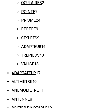
OCULAIRES
2
POINTE
7
PRISME
24
REPÈRE
9
STYLETS
9
ADAPTEUR
16
TRÉPIEDS
40
VALISE
13
ADAPTATEUR
17
ALTIMÈTRE
10
ANÉMOMÈTRE
11
ANTENNE
8
BOÎTIER PIVOTABLE
10