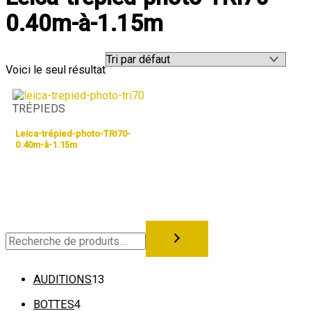
0.40m-à-1.15m
Voici le seul résultat
TRÉPIEDS
Leica-trépied-photo-TRI70-
0.40m-à-1.15m
AUDITIONS
13
BOTTES
4