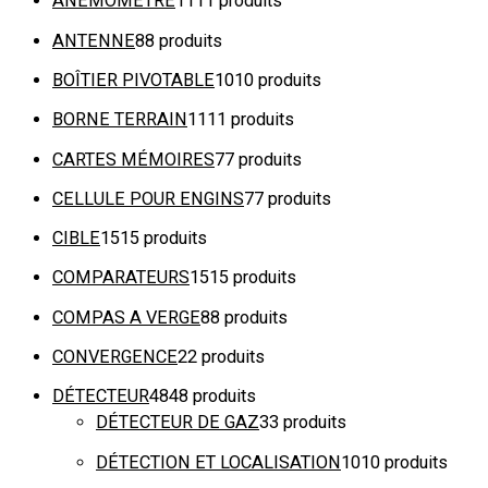
ANÉMOMÈTRE
11
11 produits
ANTENNE
8
8 produits
BOÎTIER PIVOTABLE
10
10 produits
BORNE TERRAIN
11
11 produits
CARTES MÉMOIRES
7
7 produits
CELLULE POUR ENGINS
7
7 produits
CIBLE
15
15 produits
COMPARATEURS
15
15 produits
COMPAS A VERGE
8
8 produits
CONVERGENCE
2
2 produits
DÉTECTEUR
48
48 produits
DÉTECTEUR DE GAZ
3
3 produits
DÉTECTION ET LOCALISATION
10
10 produits