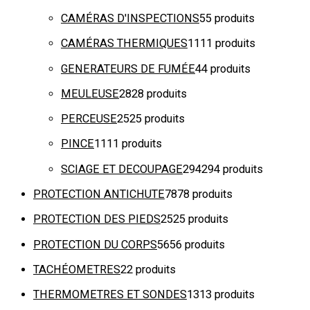
CAMÉRAS D'INSPECTIONS
5
5 produits
CAMÉRAS THERMIQUES
11
11 produits
GENERATEURS DE FUMÉE
4
4 produits
MEULEUSE
28
28 produits
PERCEUSE
25
25 produits
PINCE
11
11 produits
SCIAGE ET DECOUPAGE
294
294 produits
PROTECTION ANTICHUTE
78
78 produits
PROTECTION DES PIEDS
25
25 produits
PROTECTION DU CORPS
56
56 produits
TACHÉOMETRES
2
2 produits
THERMOMETRES ET SONDES
13
13 produits