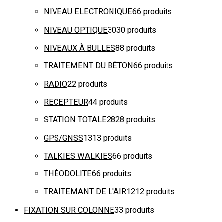
NIVEAU ELECTRONIQUE
6
6 produits
NIVEAU OPTIQUE
30
30 produits
NIVEAUX À BULLES
8
8 produits
TRAITEMENT DU BÉTON
6
6 produits
RADIO
2
2 produits
RECEPTEUR
4
4 produits
STATION TOTALE
28
28 produits
GPS/GNSS
13
13 produits
TALKIES WALKIES
6
6 produits
THÉODOLITE
6
6 produits
TRAITEMANT DE L'AIR
12
12 produits
FIXATION SUR COLONNE
3
3 produits