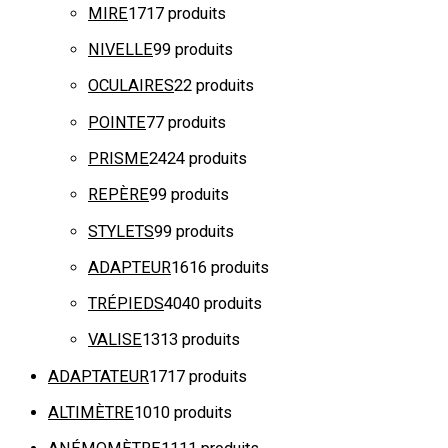
MIRE
17
17 produits
NIVELLE
9
9 produits
OCULAIRES
2
2 produits
POINTE
7
7 produits
PRISME
24
24 produits
REPÈRE
9
9 produits
STYLETS
9
9 produits
ADAPTEUR
16
16 produits
TRÉPIEDS
40
40 produits
VALISE
13
13 produits
ADAPTATEUR
17
17 produits
ALTIMÈTRE
10
10 produits