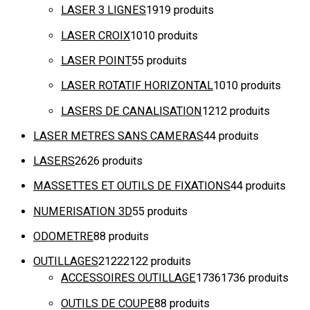
LASER 3 LIGNES
19
19 produits
LASER CROIX
10
10 produits
LASER POINT
5
5 produits
LASER ROTATIF HORIZONTAL
10
10 produits
LASERS DE CANALISATION
12
12 produits
LASER METRES SANS CAMERAS
4
4 produits
LASERS
26
26 produits
MASSETTES ET OUTILS DE FIXATIONS
4
4 produits
NUMERISATION 3D
5
5 produits
ODOMETRE
8
8 produits
OUTILLAGES
2122
2122 produits
ACCESSOIRES OUTILLAGE
1736
1736 produits
OUTILS DE COUPE
8
8 produits