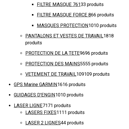
FILTRE MASQUE 761
3
3 produits
FILTRE MASQUE FORCE 8
6
6 produits
MASQUES PROTECTION
10
10 produits
PANTALONS ET VESTES DE TRAVAIL
18
18
produits
PROTECTION DE LA TETE
96
96 produits
PROTECTION DES MAINS
55
55 produits
VETEMENT DE TRAVAIL
109
109 produits
GPS Marine GARMIN
16
16 produits
GUIDAGES D'ENGIN
10
10 produits
LASER LIGNE
71
71 produits
LASERS FIXES
11
11 produits
LASER 2 LIGNES
4
4 produits