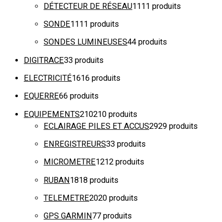
DÉTECTEUR DE RÉSEAU
11
11 produits
SONDE
11
11 produits
SONDES LUMINEUSES
4
4 produits
DIGITRACE
3
3 produits
ELECTRICITÉ
16
16 produits
EQUERRE
6
6 produits
EQUIPEMENTS
210
210 produits
ECLAIRAGE PILES ET ACCUS
29
29 produits
ENREGISTREURS
3
3 produits
MICROMETRE
12
12 produits
RUBAN
18
18 produits
TELEMETRE
20
20 produits
GPS GARMIN
7
7 produits