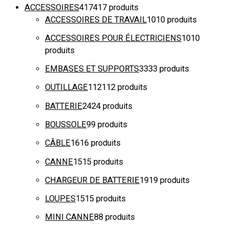
ACCESSOIRES
417
417 produits
ACCESSOIRES DE TRAVAIL
10
10 produits
ACCESSOIRES POUR ÉLECTRICIENS
10
10
produits
EMBASES ET SUPPORTS
33
33 produits
OUTILLAGE
112
112 produits
BATTERIE
24
24 produits
BOUSSOLE
9
9 produits
CÂBLE
16
16 produits
CANNE
15
15 produits
CHARGEUR DE BATTERIE
19
19 produits
LOUPES
15
15 produits
MINI CANNE
8
8 produits