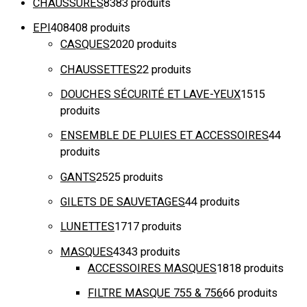
CHAUSSURES
83
83 produits
EPI
408
408 produits
CASQUES
20
20 produits
CHAUSSETTES
2
2 produits
DOUCHES SÉCURITÉ ET LAVE-YEUX
15
15
produits
ENSEMBLE DE PLUIES ET ACCESSOIRES
4
4
produits
GANTS
25
25 produits
GILETS DE SAUVETAGES
4
4 produits
LUNETTES
17
17 produits
MASQUES
43
43 produits
ACCESSOIRES MASQUES
18
18 produits
FILTRE MASQUE 755 & 756
6
6 produits