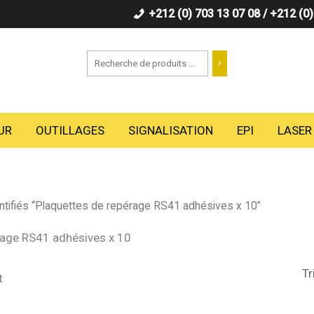
+212 (0) 703 13 07 08 / +212 (0
Recherche
UR
OUTILLAGES
SIGNALISATION
EPI
LASER
entifiés “Plaquettes de repérage RS41 adhésives x 10”
rage RS41 adhésives x 10
t