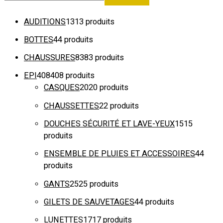
AUDITIONS
13
13 produits
BOTTES
4
4 produits
CHAUSSURES
83
83 produits
EPI
408
408 produits
CASQUES
20
20 produits
CHAUSSETTES
2
2 produits
DOUCHES SÉCURITÉ ET LAVE-YEUX
15
15
produits
ENSEMBLE DE PLUIES ET ACCESSOIRES
4
4
produits
GANTS
25
25 produits
GILETS DE SAUVETAGES
4
4 produits
LUNETTES
17
17 produits