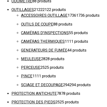
ODOMETRE
8
8 produits
OUTILLAGES
2122
2122 produits
ACCESSOIRES OUTILLAGE
1736
1736 produits
OUTILS DE COUPE
8
8 produits
CAMÉRAS D'INSPECTIONS
5
5 produits
CAMÉRAS THERMIQUES
11
11 produits
GENERATEURS DE FUMÉE
4
4 produits
MEULEUSE
28
28 produits
PERCEUSE
25
25 produits
PINCE
11
11 produits
SCIAGE ET DECOUPAGE
294
294 produits
PROTECTION ANTICHUTE
78
78 produits
PROTECTION DES PIEDS
25
25 produits