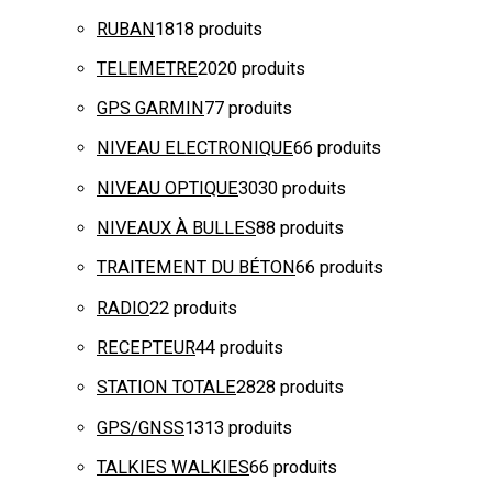
RUBAN
18
18 produits
TELEMETRE
20
20 produits
GPS GARMIN
7
7 produits
NIVEAU ELECTRONIQUE
6
6 produits
NIVEAU OPTIQUE
30
30 produits
NIVEAUX À BULLES
8
8 produits
TRAITEMENT DU BÉTON
6
6 produits
RADIO
2
2 produits
RECEPTEUR
4
4 produits
STATION TOTALE
28
28 produits
GPS/GNSS
13
13 produits
TALKIES WALKIES
6
6 produits