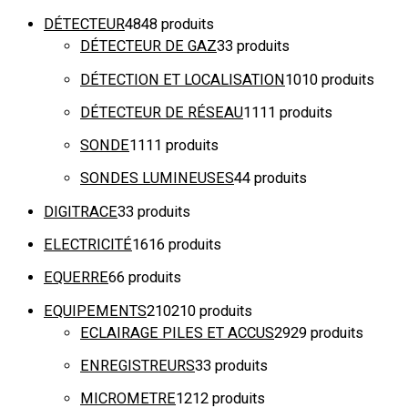
DÉTECTEUR
48
48 produits
DÉTECTEUR DE GAZ
3
3 produits
DÉTECTION ET LOCALISATION
10
10 produits
DÉTECTEUR DE RÉSEAU
11
11 produits
SONDE
11
11 produits
SONDES LUMINEUSES
4
4 produits
DIGITRACE
3
3 produits
ELECTRICITÉ
16
16 produits
EQUERRE
6
6 produits
EQUIPEMENTS
210
210 produits
ECLAIRAGE PILES ET ACCUS
29
29 produits
ENREGISTREURS
3
3 produits
MICROMETRE
12
12 produits