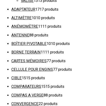
VALISE
13
13 produits
ADAPTATEUR
17
17 produits
ALTIMÈTRE
10
10 produits
ANÉMOMÈTRE
11
11 produits
ANTENNE
8
8 produits
BOÎTIER PIVOTABLE
10
10 produits
BORNE TERRAIN
11
11 produits
CARTES MÉMOIRES
7
7 produits
CELLULE POUR ENGINS
7
7 produits
CIBLE
15
15 produits
COMPARATEURS
15
15 produits
COMPAS A VERGE
8
8 produits
CONVERGENCE
2
2 produits