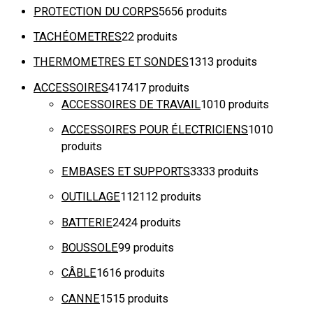
PROTECTION DU CORPS
56
56 produits
TACHÉOMETRES
2
2 produits
THERMOMETRES ET SONDES
13
13 produits
ACCESSOIRES
417
417 produits
ACCESSOIRES DE TRAVAIL
10
10 produits
ACCESSOIRES POUR ÉLECTRICIENS
10
10
produits
EMBASES ET SUPPORTS
33
33 produits
OUTILLAGE
112
112 produits
BATTERIE
24
24 produits
BOUSSOLE
9
9 produits
CÂBLE
16
16 produits
CANNE
15
15 produits