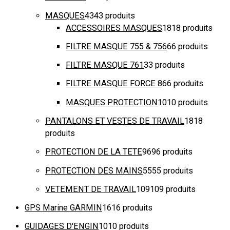
MASQUES
43
43 produits
ACCESSOIRES MASQUES
18
18 produits
FILTRE MASQUE 755 & 756
6
6 produits
FILTRE MASQUE 761
3
3 produits
FILTRE MASQUE FORCE 8
6
6 produits
MASQUES PROTECTION
10
10 produits
PANTALONS ET VESTES DE TRAVAIL
18
18
produits
PROTECTION DE LA TETE
96
96 produits
PROTECTION DES MAINS
55
55 produits
VETEMENT DE TRAVAIL
109
109 produits
GPS Marine GARMIN
16
16 produits
GUIDAGES D'ENGIN
10
10 produits