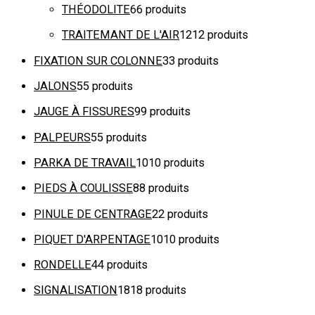
THÉODOLITE
6
6 produits
TRAITEMANT DE L'AIR
12
12 produits
FIXATION SUR COLONNE
3
3 produits
JALONS
5
5 produits
JAUGE À FISSURES
9
9 produits
PALPEURS
5
5 produits
PARKA DE TRAVAIL
10
10 produits
PIEDS À COULISSE
8
8 produits
PINULE DE CENTRAGE
2
2 produits
PIQUET D'ARPENTAGE
10
10 produits
RONDELLE
4
4 produits
SIGNALISATION
18
18 produits