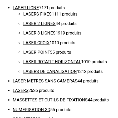
LASER LIGNE
71
71 produits
LASERS FIXES
11
11 produits
LASER 2 LIGNES
4
4 produits
LASER 3 LIGNES
19
19 produits
LASER CROIX
10
10 produits
LASER POINT
5
5 produits
LASER ROTATIF HORIZONTAL
10
10 produits
LASERS DE CANALISATION
12
12 produits
LASER METRES SANS CAMERAS
4
4 produits
LASERS
26
26 produits
MASSETTES ET OUTILS DE FIXATIONS
4
4 produits
NUMERISATION 3D
5
5 produits