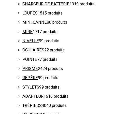
CHARGEUR DE BATTERIE
19
19 produits
LOUPES
15
15 produits
MINI CANNE
8
8 produits
MIRE
17
17 produits
NIVELLE
9
9 produits
OCULAIRES
2
2 produits
POINTE
7
7 produits
PRISME
24
24 produits
REPÈRE
9
9 produits
STYLETS
9
9 produits
ADAPTEUR
16
16 produits
TRÉPIEDS
40
40 produits