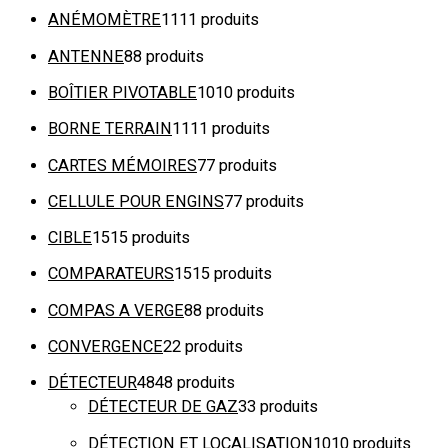
ANÉMOMÈTRE
11
11 produits
ANTENNE
8
8 produits
BOÎTIER PIVOTABLE
10
10 produits
BORNE TERRAIN
11
11 produits
CARTES MÉMOIRES
7
7 produits
CELLULE POUR ENGINS
7
7 produits
CIBLE
15
15 produits
COMPARATEURS
15
15 produits
COMPAS A VERGE
8
8 produits
CONVERGENCE
2
2 produits
DÉTECTEUR
48
48 produits
DÉTECTEUR DE GAZ
3
3 produits
DÉTECTION ET LOCALISATION
10
10 produits