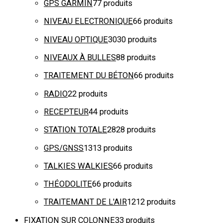
GPS GARMIN
7
7 produits
NIVEAU ELECTRONIQUE
6
6 produits
NIVEAU OPTIQUE
30
30 produits
NIVEAUX À BULLES
8
8 produits
TRAITEMENT DU BÉTON
6
6 produits
RADIO
2
2 produits
RECEPTEUR
4
4 produits
STATION TOTALE
28
28 produits
GPS/GNSS
13
13 produits
TALKIES WALKIES
6
6 produits
THÉODOLITE
6
6 produits
TRAITEMANT DE L'AIR
12
12 produits
FIXATION SUR COLONNE
3
3 produits