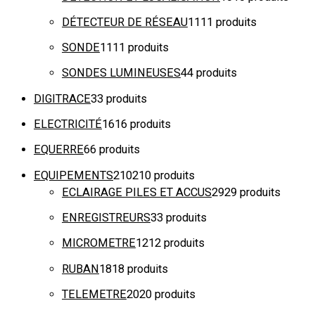
DÉTECTEUR DE RÉSEAU
11
11 produits
SONDE
11
11 produits
SONDES LUMINEUSES
4
4 produits
DIGITRACE
3
3 produits
ELECTRICITÉ
16
16 produits
EQUERRE
6
6 produits
EQUIPEMENTS
210
210 produits
ECLAIRAGE PILES ET ACCUS
29
29 produits
ENREGISTREURS
3
3 produits
MICROMETRE
12
12 produits
RUBAN
18
18 produits
TELEMETRE
20
20 produits