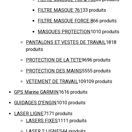
FILTRE MASQUE 761
3
3 produits
FILTRE MASQUE FORCE 8
6
6 produits
MASQUES PROTECTION
10
10 produits
PANTALONS ET VESTES DE TRAVAIL
18
18
produits
PROTECTION DE LA TETE
96
96 produits
PROTECTION DES MAINS
55
55 produits
VETEMENT DE TRAVAIL
109
109 produits
GPS Marine GARMIN
16
16 produits
GUIDAGES D'ENGIN
10
10 produits
LASER LIGNE
71
71 produits
LASERS FIXES
11
11 produits
LASER 2 LIGNES
4
4 produits