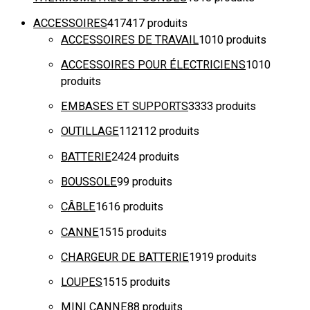
ACCESSOIRES
417
417 produits
ACCESSOIRES DE TRAVAIL
10
10 produits
ACCESSOIRES POUR ÉLECTRICIENS
10
10
produits
EMBASES ET SUPPORTS
33
33 produits
OUTILLAGE
112
112 produits
BATTERIE
24
24 produits
BOUSSOLE
9
9 produits
CÂBLE
16
16 produits
CANNE
15
15 produits
CHARGEUR DE BATTERIE
19
19 produits
LOUPES
15
15 produits
MINI CANNE
8
8 produits