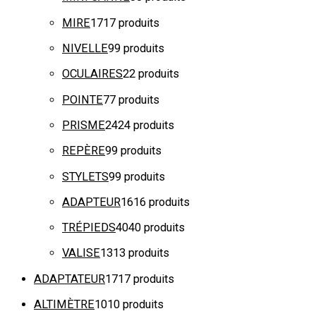
MIRE
17
17 produits
NIVELLE
9
9 produits
OCULAIRES
2
2 produits
POINTE
7
7 produits
PRISME
24
24 produits
REPÈRE
9
9 produits
STYLETS
9
9 produits
ADAPTEUR
16
16 produits
TRÉPIEDS
40
40 produits
VALISE
13
13 produits
ADAPTATEUR
17
17 produits
ALTIMÈTRE
10
10 produits