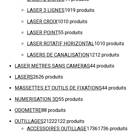
LASER 3 LIGNES
19
19 produits
LASER CROIX
10
10 produits
LASER POINT
5
5 produits
LASER ROTATIF HORIZONTAL
10
10 produits
LASERS DE CANALISATION
12
12 produits
LASER METRES SANS CAMERAS
4
4 produits
LASERS
26
26 produits
MASSETTES ET OUTILS DE FIXATIONS
4
4 produits
NUMERISATION 3D
5
5 produits
ODOMETRE
8
8 produits
OUTILLAGES
2122
2122 produits
ACCESSOIRES OUTILLAGE
1736
1736 produits