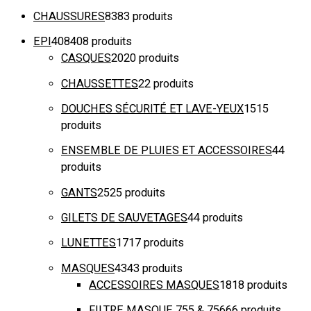
CHAUSSURES
83
83 produits
EPI
408
408 produits
CASQUES
20
20 produits
CHAUSSETTES
2
2 produits
DOUCHES SÉCURITÉ ET LAVE-YEUX
15
15
produits
ENSEMBLE DE PLUIES ET ACCESSOIRES
4
4
produits
GANTS
25
25 produits
GILETS DE SAUVETAGES
4
4 produits
LUNETTES
17
17 produits
MASQUES
43
43 produits
ACCESSOIRES MASQUES
18
18 produits
FILTRE MASQUE 755 & 756
6
6 produits