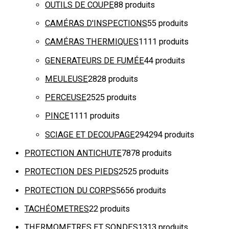
OUTILS DE COUPE
8
8 produits
CAMÉRAS D'INSPECTIONS
5
5 produits
CAMÉRAS THERMIQUES
11
11 produits
GENERATEURS DE FUMÉE
4
4 produits
MEULEUSE
28
28 produits
PERCEUSE
25
25 produits
PINCE
11
11 produits
SCIAGE ET DECOUPAGE
294
294 produits
PROTECTION ANTICHUTE
78
78 produits
PROTECTION DES PIEDS
25
25 produits
PROTECTION DU CORPS
56
56 produits
TACHÉOMETRES
2
2 produits
THERMOMETRES ET SONDES
13
13 produits